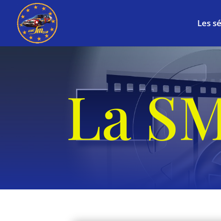
Les sé
La SM