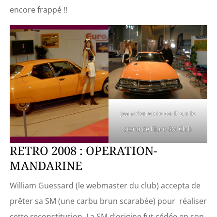
encore frappé !!
Jean-Pierre Foucault sur le
stand de l’Euro SM Club
RETRO 2008 : OPERATION-
MANDARINE
William Guessard (le webmaster du club) accepta de
prêter sa SM (une carbu brun scarabée) pour réaliser
cette reconstitution. La SM d’origine fut cédée en son