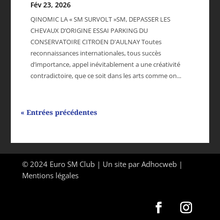
Fév 23, 2026
QINOMIC LA « SM SURVOLT »SM, DEPASSER LES
CHEVAUX D’ORIGINE ESSAI PARKING DU
CONSERVATOIRE CITROEN D'AULNAY Toutes
reconnaissances internationales, tous succès
d’importance, appel inévitablement a une créativité
contradictoire, que ce soit dans les arts comme on...
« Entrées précédentes
© 2024 Euro SM Club | Un site par
Adhocweb
|
Mentions légales